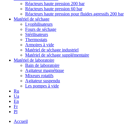
Réacteurs haute pression 200 bar
Réacteurs haute pression 60 bar
Réacteurs haute pression pour fluides agressifs 200 bar
Matériel de séchage
Lyophilisateurs
Fours de séchage
Stérilisateurs
Thermostats
Armoires à vide
Matériel de séchage industriel
Matériel de séchage supplémentaire
Matériel de laboratoire
Bain de laboratoire
Agitateur magnétique
Mixeurs rotatifs
Agitateur suspendu
Les pompes à vide
Ru
Ua
En
Fr
Pl
Accueil