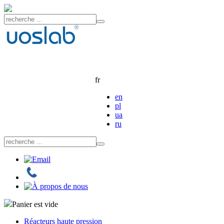
fr
en
pl
ua
ru
Panier est vide
Réacteurs haute pression