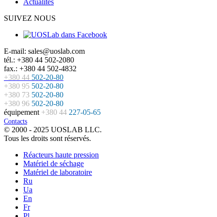
Actualités
SUIVEZ NOUS
E-mail: sales@uoslab.com
tél.: +380 44 502-2080
fax.: +380 44 502-4832
+380 44
502-20-80
+380 95
502-20-80
+380 73
502-20-80
+380 96
502-20-80
équipement
+380 44
227-05-65
Contacts
© 2000 - 2025 UOSLAB LLC.
Tous les droits sont réservés.
Réacteurs haute pression
Matériel de séchage
Matériel de laboratoire
Ru
Ua
En
Fr
Pl